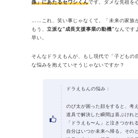
孫」にあたるセワシくん
です。ダメな先祖を
……これ、笑い事じゃなくて。「未来の家族
もう、
立派な”成長支援事業の動機”
なんです
早い。
そんなドラえもんが、もし現代で「子どもの
な悩みを抱えていそうじゃないですか？
ドラえもんの悩み：
のび太が困った顔をすると、考
道具で解決した瞬間は喜ぶけれ
「ドラえも〜ん」と泣きつかれ
自分はいつか未来へ帰る。その