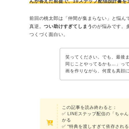
んが答えた前提で、10ステップ配信設計書を
前回の桃太郎は「仲間が集まらない」と悩ん
真逆。
つい助けすぎてしまう
のが悩みです。
つくづく面白い。
笑ってください。でも、最後
同じことやってるかも…」っ
画を作りながら、何度も真顔
この記事を読み終わると：
✅ LINEステップ配信の「ち
かる
✅ “特典を渡しすぎて依存され