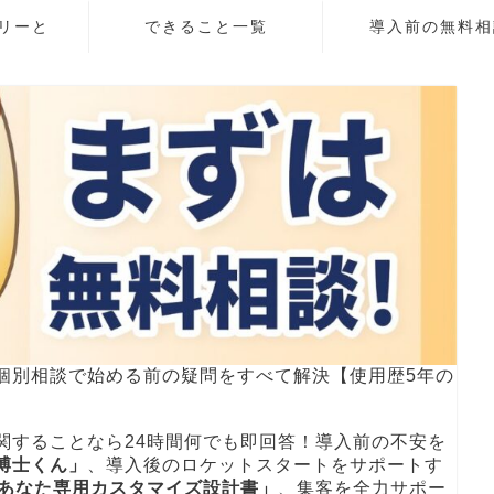
リーと
できること一覧
導入前の無料相
個別相談で始める前の疑問をすべて解決【使用歴5年の
関することなら24時間何でも即回答！導入前の不安を
博士くん」
、導入後のロケットスタートをサポートす
！あなた専用カスタマイズ設計書」
、集客を全力サポー