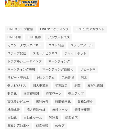
LINEステップ配信
LINEマーケティング
LINE公式アカウント
LINE活用
LINE集客
アカウント作成
カウントダウンタイマー
コスト削減
ステップメール
ステップ配信
スモールビジネス
チャットボット
トラブルシューティング
マーケティング
マーケティング戦略
マーケティング自動化
リピート率
リピート率向上
予約システム
予約管理
例文
個人ビジネス
個人事業主
初期設定
副業
友だち追加
収益化
固定費削減
在宅ワーク
売上アップ
実体験レビュー
家計改善
時間効率化
業務効率化
機能比較
流入経路分析
無料ツール
管理者権限
自動化
自動化ツール
設計書
顧客対応
顧客対応効率化
顧客管理
飲食店