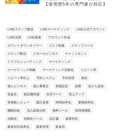
【使用歴5年の専門家が対応】
LINEステップ配信
LINEマーケティング
LINE公式アカウント
LINE活用
LINE集客
アカウント作成
カウントダウンタイマー
コスト削減
ステップメール
ステップ配信
スモールビジネス
チャットボット
トラブルシューティング
マーケティング
マーケティング戦略
マーケティング自動化
リピート率
リピート率向上
予約システム
予約管理
例文
個人ビジネス
個人事業主
初期設定
副業
友だち追加
収益化
固定費削減
在宅ワーク
売上アップ
実体験レビュー
家計改善
時間効率化
業務効率化
機能比較
流入経路分析
無料ツール
管理者権限
自動化
自動化ツール
設計書
顧客対応
顧客対応効率化
顧客管理
飲食店