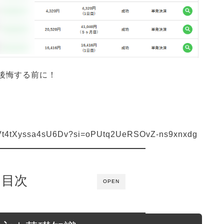
後悔する前に！
0u1Vt4tXyssa4sU6Dv?si=oPUtq2UeRSOvZ-ns9xnxdg
目次
OPEN