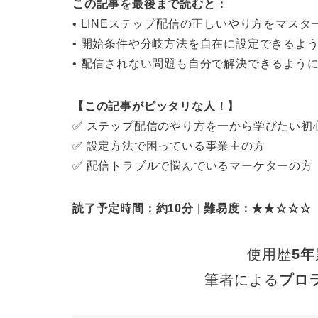
この記事を最後まで読むと：
• LINEステップ配信の正しいやり方をマスタ
• 開始条件や分岐方法を自在に設定できるよ
• 配信されない問題も自分で解決できるよう
【この記事がピッタリな人！】
✅ ステップ配信のやり方を一から学びたい初
✅ 設定方法で困っている事業主の方
✅ 配信トラブルで悩んでいるマーケターの方
読了予定時間：約10分
|
難易度：★★☆☆☆
使用歴
5年
筆者による
プロ