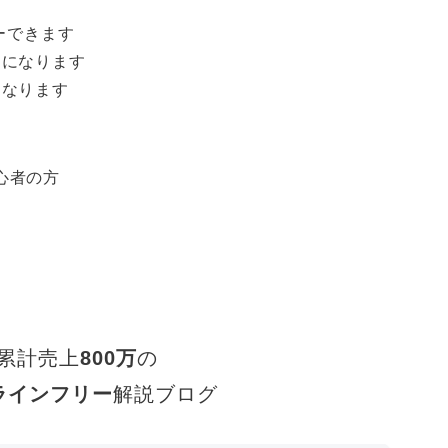
ーできます
うになります
になります
心者の方
累計売上
800万
の
ラインフリー
解説ブログ