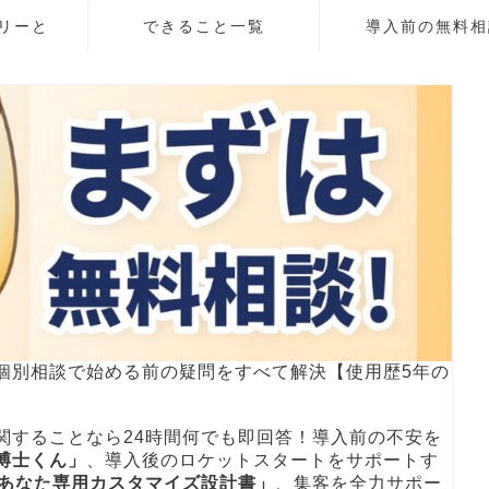
リーと
できること一覧
導入前の無料相
個別相談で始める前の疑問をすべて解決【使用歴5年の
関することなら24時間何でも即回答！導入前の不安を
博士くん」
、導入後のロケットスタートをサポートす
！あなた専用カスタマイズ設計書」
、集客を全力サポー