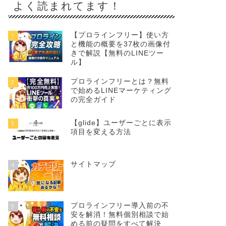
よく読まれてます！
【プロラインフリー】使い方
1
と機能の概要を37枚の画像付
きで解説【無料のLINEツー
ル】
プロラインフリーとは？無料
2
で始めるLINEマーケティング
の完全ガイド
【glide】ユーザーごとに表示
3
項目を変える方法
サイトマップ
4
プロラインフリー導入前の不
5
安を解消！無料個別相談で始
める前の疑問をすべて解決