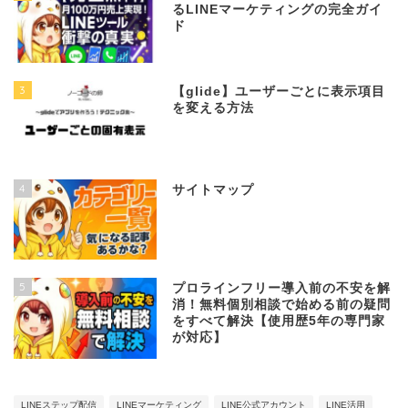
るLINEマーケティングの完全ガイ
ド
3
【glide】ユーザーごとに表示項目
を変える方法
4
サイトマップ
5
プロラインフリー導入前の不安を解
消！無料個別相談で始める前の疑問
をすべて解決【使用歴5年の専門家
が対応】
LINEステップ配信
LINEマーケティング
LINE公式アカウント
LINE活用