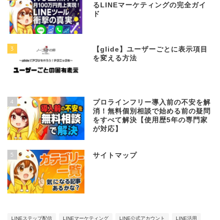
るLINEマーケティングの完全ガイ
ド
3
【glide】ユーザーごとに表示項目
を変える方法
4
プロラインフリー導入前の不安を解
消！無料個別相談で始める前の疑問
をすべて解決【使用歴5年の専門家
が対応】
5
サイトマップ
LINEステップ配信
LINEマーケティング
LINE公式アカウント
LINE活用