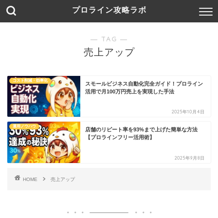
プロライン攻略ラボ
― TAG ―
売上アップ
コスト削減・効率化
スモールビジネス自動化完全ガイド！プロライン
活用で月100万円売上を実現した手法
2025年10月4日
運用ノウハウ
店舗のリピート率を93%まで上げた簡単な方法
【プロラインフリー活用術】
2025年9月8日
HOME
売上アップ