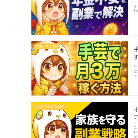
今
戦
集客・売上改善
や
歴
ゃ
コスト削減・効率化
こ
ロ
が