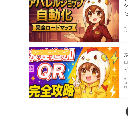
※
が
ズ
プロライン各メニュー解説
今
ロ
解