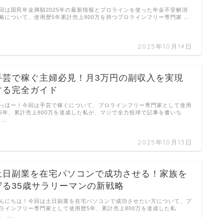
回は国民年金満額2025年の最新情報とプロラインを使った年金不安解消
略について、使用歴5年累計売上800万を持つプロラインフリー専門家 …
2025年10月14日
手芸で稼ぐ主婦必見！月3万円の副収入を実現
する完全ガイド
っほー！今回は手芸で稼ぐについて、プロラインフリー専門家として使用
5年、累計売上800万を達成した私が、マジで全力投球で記事を書いち
 …
2025年10月13日
土日副業を在宅パソコンで成功させる！家族を
守る35歳サラリーマンの新戦略
んにちは！今回は土日副業を在宅パソコンで成功させたい方について、プ
ラインフリー専門家として使用歴5年、累計売上800万を達成した私
、 …