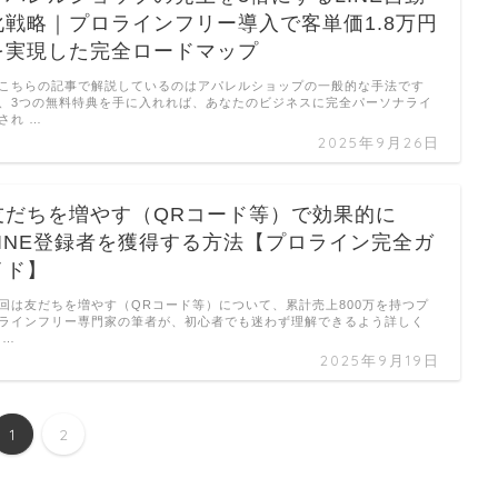
化戦略｜プロラインフリー導入で客単価1.8万円
を実現した完全ロードマップ
こちらの記事で解説しているのはアパレルショップの一般的な手法です
、3つの無料特典を手に入れれば、あなたのビジネスに完全パーソナライ
され …
2025年9月26日
友だちを増やす（QRコード等）で効果的に
LINE登録者を獲得する方法【プロライン完全ガ
イド】
回は友だちを増やす（QRコード等）について、累計売上800万を持つプ
ラインフリー専門家の筆者が、初心者でも迷わず理解できるよう詳しく
 …
2025年9月19日
1
2