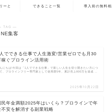
リーと
できること一覧
導入前の無料相
― TAG ―
INE集客
1人でできる仕事で人生激変!営業ゼロでも月30
万稼ぐプロライン活用術
んにちは!今回は「1人でできる仕事」で新しい人生を切り開きたい方につ
て、プロラインフリー専門家として使用歴5年、累計売上800万を達成 …
2025年10月22日
国民年金満額2025年はいくら？プロラインで年
金不安を解消する副業戦略