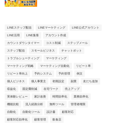
LINEステップ配信
LINEマーケティング
LINE公式アカウント
LINE活用
LINE集客
アカウント作成
カウントダウンタイマー
コスト削減
ステップメール
ステップ配信
スモールビジネス
チャットボット
トラブルシューティング
マーケティング
マーケティング戦略
マーケティング自動化
リピート率
リピート率向上
予約システム
予約管理
例文
個人ビジネス
個人事業主
初期設定
副業
友だち追加
収益化
固定費削減
在宅ワーク
売上アップ
実体験レビュー
家計改善
時間効率化
業務効率化
機能比較
流入経路分析
無料ツール
管理者権限
自動化
自動化ツール
設計書
顧客対応
顧客対応効率化
顧客管理
飲食店