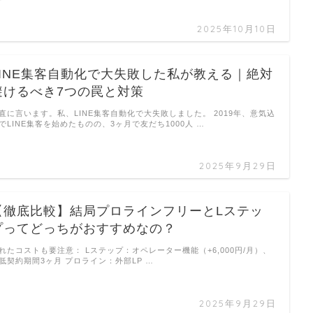
2025年10月10日
LINE集客自動化で大失敗した私が教える｜絶対
避けるべき7つの罠と対策
直に言います。私、LINE集客自動化で大失敗しました。 2019年、意気込
でLINE集客を始めたものの、3ヶ月で友だち1000人 …
2025年9月29日
【徹底比較】結局プロラインフリーとLステッ
プってどっちがおすすめなの？
れたコストも要注意： Lステップ：オペレーター機能（+6,000円/月）、
低契約期間3ヶ月 プロライン：外部LP …
2025年9月29日