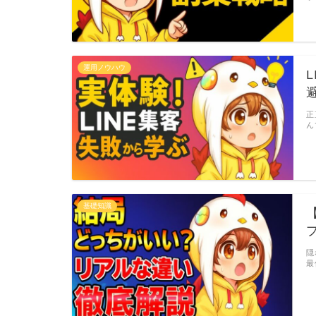
運用ノウハウ
正
ん
基礎知識
隠
最