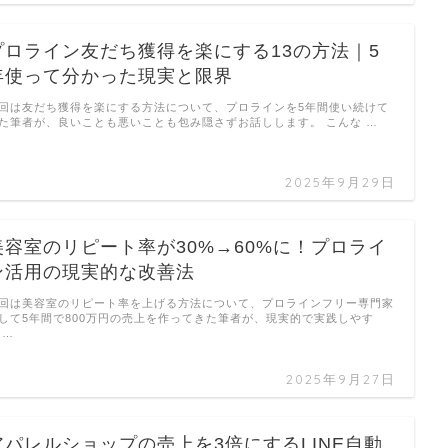
プロライン友だち獲得を楽にする13の方法｜5
年使って分かった現実と限界
回は友だち獲得を楽にする方法について、プロラインを5年間使い続けて
た筆者が、良いことも悪いことも包み隠さずお話しします。 こんな …
2025年9月29日
美容室のリピート率が30%→60%に！プロライ
ン活用の現実的な改善法
回は美容室のリピート率を上げる方法について、プロラインフリー専門家
して5年間で800万円の売上を作ってきた筆者が、現実的で実践しやす
 …
2025年9月27日
アパレルショップの売上を3倍にするLINE自動