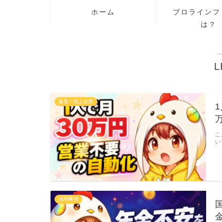
ホーム
プロラインフ
は？
L
集客・売上改善
こ
い
活用事例