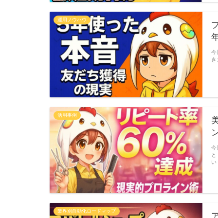
運用ノウハウ
今
き
活用事例
今
と
い
業界別自動化ロードマップ